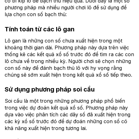
có bí kíp lô đề bạch thủ hiệu quả. Dưới đây là một số
phương pháp mà nhiều người chơi lô đề sử dụng để
lựa chọn con số bạch thủ:
Tính toán từ các lô gan
Lô gan là những con số chưa xuất hiện trong một
khoảng thời gian dài. Phương pháp này dựa trên việc
thống kê các kết quả xổ số trước đó để tìm ra các con
lô chưa về trong nhiều kỳ. Người chơi sẽ chọn những
con số này để đánh bạch thủ lô với hy vọng rằng
chúng sẽ sớm xuất hiện trong kết quả xổ số tiếp theo.
Sử dụng phương pháp soi cầu
Soi cầu là một trong những phương pháp phổ biến
trong việc dự đoán kết quả xổ số. Phương pháp này
dựa vào việc phân tích các dãy số đã xuất hiện trong
các kỳ xổ số trước đó để dự đoán những con số có
khả năng xuất hiện trong tương lai.