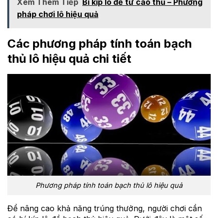
Xem Thêm Tiếp
Bí kíp lô đề từ cao thủ – Phương
pháp chơi lô hiệu quả
Các phương pháp tính toán bạch
thủ lô hiệu quả chi tiết
Phương pháp tính toán bạch thủ lô hiệu quả
Để nâng cao khả năng trúng thưởng, người chơi cần