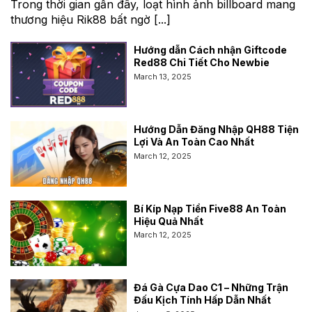
Trong thời gian gần đây, loạt hình ảnh billboard mang
thương hiệu Rik88 bất ngờ [...]
Hướng dẫn Cách nhận Giftcode
Red88 Chi Tiết Cho Newbie
March 13, 2025
Hướng Dẫn Đăng Nhập QH88 Tiện
Lợi Và An Toàn Cao Nhất
March 12, 2025
Bí Kíp Nạp Tiền Five88 An Toàn
Hiệu Quả Nhất
March 12, 2025
Đá Gà Cựa Dao C1 – Những Trận
Đấu Kịch Tính Hấp Dẫn Nhất