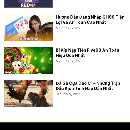
Hướng Dẫn Đăng Nhập QH88 Tiện
Lợi Và An Toàn Cao Nhất
March 12, 2025
Bí Kíp Nạp Tiền Five88 An Toàn
Hiệu Quả Nhất
March 12, 2025
Đá Gà Cựa Dao C1 – Những Trận
Đấu Kịch Tính Hấp Dẫn Nhất
January 5, 2025