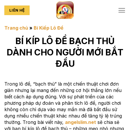
Chuyển
đến
LIÊN HỆ
nội
dung
Trang chủ
»
Bí Kiếp Lô Đề
BÍ KÍP LÔ ĐỀ BẠCH THỦ
DÀNH CHO NGƯỜI MỚI BẮT
ĐẦU
Trong lô đề, “bạch thủ” là một chiến thuật chơi đơn
giản nhưng lại mang đến những cơ hội thắng lớn nếu
biết cách áp dụng đúng. Với sự phát triển của các
phương pháp dự đoán và phân tích lô đề, người chơi
không còn chỉ dựa vào may mắn mà đã bắt đầu sử
dụng nhiều chiến thuật khác nhau để tăng tỷ lệ trúng
thưởng. Trong bài viết này,
angelslim.net
sẽ chia sẻ
với bạn bí kíp lô đề bạch thủ – những mẹo nhỏ nhưng