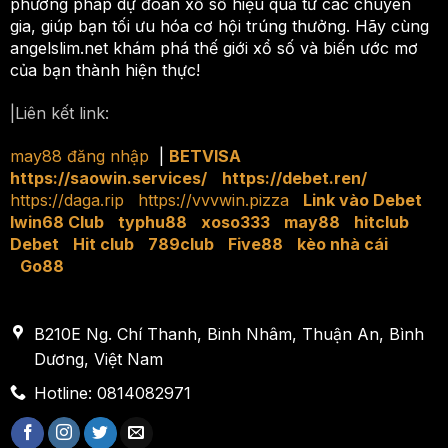
phương pháp dự đoán xổ số hiệu quả từ các chuyên
gia, giúp bạn tối ưu hóa cơ hội trúng thưởng. Hãy cùng
angelslim.net khám phá thế giới xổ số và biến ước mơ
của bạn thành hiện thực!
|Liên kết link:
may88 đăng nhập
|
|
BETVISA
|
https://saowin.services/
|
https://debet.ren/
|
https://daga.rip
|
https://vvvwin.pizza
|
Link vào Debet
|
Iwin68 Club
|
typhu88
|
xoso333
|
may88
|
hitclub
|
Debet
|
Hit club
|
789club
|
Five88
|
kèo nhà cái
|
Go88
B210E Ng. Chí Thanh, Binh Nhâm, Thuận An, Bình
Dương, Việt Nam
Hotline: 0814082971