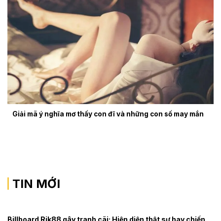
Giải mã ý nghĩa mơ thấy con đĩ và những con số may mắn
TIN MỚI
Billboard Rik88 gây tranh cãi: Hiện diện thật sự hay chiến