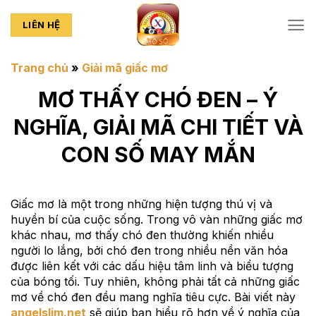
Chuyển
đến
LIÊN HỆ
nội
dung
Trang chủ
»
Giải mã giấc mơ
MƠ THẤY CHÓ ĐEN – Ý
NGHĨA, GIẢI MÃ CHI TIẾT VÀ
CON SỐ MAY MẮN
Giấc mơ là một trong những hiện tượng thú vị và
huyền bí của cuộc sống. Trong vô vàn những giấc mơ
khác nhau, mơ thấy chó đen thường khiến nhiều
người lo lắng, bởi chó đen trong nhiều nền văn hóa
được liên kết với các dấu hiệu tâm linh và biểu tượng
của bóng tối. Tuy nhiên, không phải tất cả những giấc
mơ về chó đen đều mang nghĩa tiêu cực. Bài viết này
angelslim.net
sẽ giúp bạn hiểu rõ hơn về ý nghĩa của